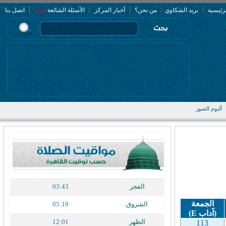
|
|
|
|
جديد
رئيسية
بريد الشكاوي
من نحن؟
أخبار المركز
الأسئلة الشائعة
اتصل بنا
ألبوم الصور
الفجر
03:43
الجمعة
الشروق
05:19
(آداب
E
)
الظهر
12:01
113