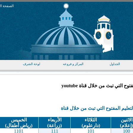
الصفحة ال
الجداول
المركز و فروعه
لوحة الشرف
لتي تبث من خلال قناة youtube
youtube
لتعليم المفتوح التي تبث من خلال قناة
الاثنين
الثلاثاء
الأربعاء
الخميس
(إعلام)
(دارعلوم)
(زراعة)
(رياض أطفال)
1101
111
101
100